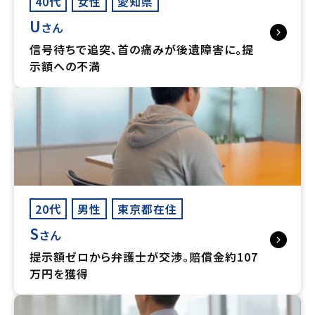
40代
女性
愛知県
U
さん
信号待ちで追突、首の痛みが後遺障害に。提
示額への不満
20代
男性
東京都在住
S
さん
提示額ゼロから弁護士が交渉。賠償金約107
万円を獲得