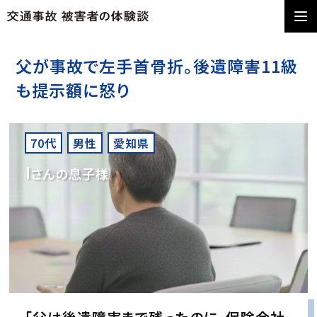
父が事故で左手首骨折。後遺障害11級
も提示額に怒り
70代
男性
愛知県
I
さんの息子様