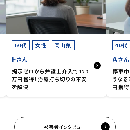
60代
女性
岡山県
40代
F
A
さん
さん
提示ゼロから弁護士介入で120
停車中
万円獲得！治療打ち切りの不安
うなる
を解決
円獲得
被害者インタビュー