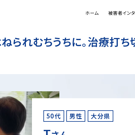
ホーム
被害者イン
ねられむちうちに。治療打ち
50代
男性
大分県
T
さん