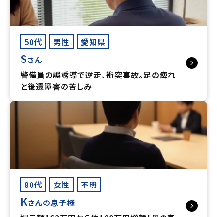
50代
男性
愛知県
S
さん
警備員の誤誘導で逆走、衝突事故。足の痺れ
と後遺障害の苦しみ
80代
女性
不明
K
さんの息子様