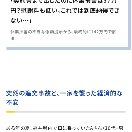
「契約書まで出したのに休業損害は37万
円？慰謝料も低い。これでは到底納得でき
ない…」
休業損害の不当な低額提示から、最終的に142万円で解
決。
実際の事例に基づいて、インタビュー形式の文章および掲載写真を再現・生成
し、
個人情報保護の観点から編集を加えています
突然の追突事故と、一家を襲った経済的な
不安
ある年の夏、福井県内で車に乗っていたAさん（30代・男