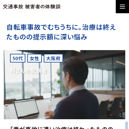
自転車事故でむちうちに。治療は終え
たものの提示額に深い悩み
50代
女性
大阪府
N
さんの配偶者