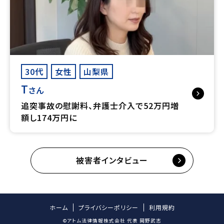
30代
女性
山梨県
T
さん
追突事故の慰謝料、弁護士介入で52万円増
額し174万円に
被害者インタビュー
ホーム
プライバシーポリシー
利用規約
©アトム法律情報株式会社 代表 岡野武志