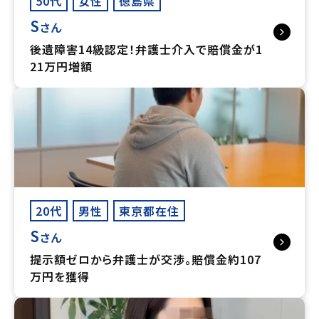
50代
女性
徳島県
S
さん
後遺障害14級認定！弁護士介入で賠償金が1
21万円増額
20代
男性
東京都在住
S
さん
提示額ゼロから弁護士が交渉。賠償金約107
万円を獲得