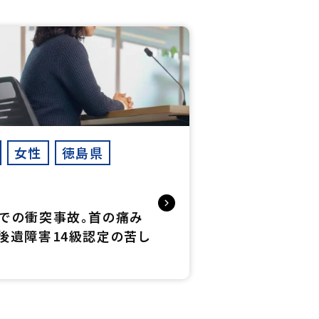
女性
徳島県
での衝突事故。首の痛み
後遺障害14級認定の苦し