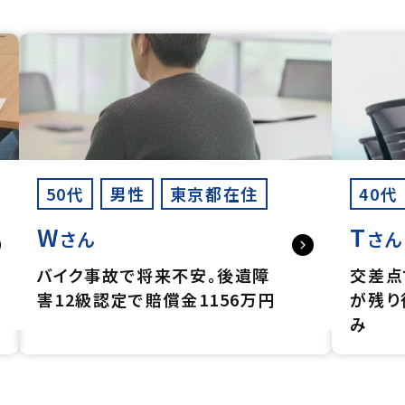
50代
男性
東京都在住
40代
W
T
さん
さん
バイク事故で将来不安。後遺障
交差点
害12級認定で賠償金1156万円
が残り
み