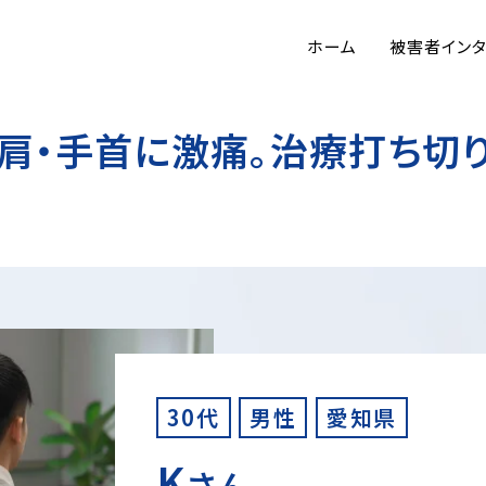
ホーム
被害者イン
肩・手首に激痛。治療打ち切
30代
男性
愛知県
K
さん