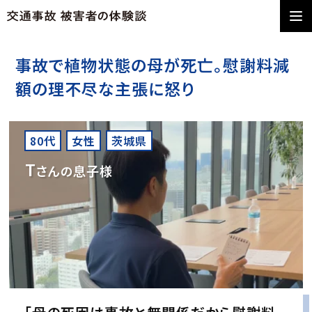
事故で植物状態の母が死亡。慰謝料減
額の理不尽な主張に怒り
80代
女性
茨城県
T
さんの息子様