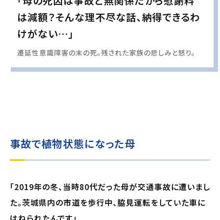
「母の死因は事故と無関係だから慰謝料
は減額？そんな理不尽な話、納得できるわ
けがない…」
遷延性意識障害の末の死。残された家族の悲しみと怒り。
実際の事例に基づいて、インタビュー形式の文章および掲載写真を再現・生成
し、
個人情報保護の観点から編集を加えています
事故で植物状態になった母
「2019年の冬、当時80代だった母が交通事故に遭いまし
た。茨城県内の市道を歩行中、脇見運転をしていた車に
はねられたんです」