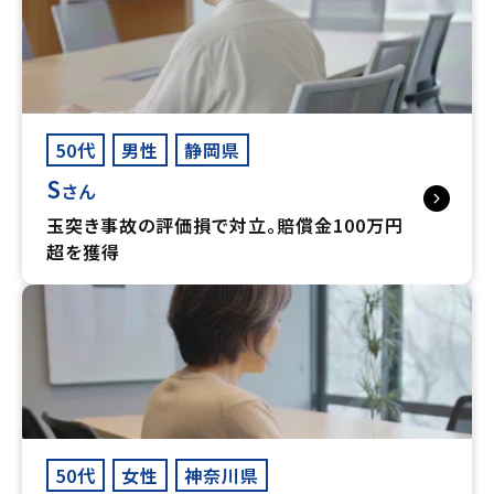
50代
男性
静岡県
S
さん
玉突き事故の評価損で対立。賠償金100万円
超を獲得
50代
女性
神奈川県