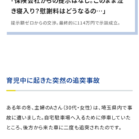
「保険会社からの提示はなし。このまま泣
き寝入り？慰謝料はどうなるの…」
提示額ゼロからの交渉。最終的に114万円で示談成立。
実際の事例に基づいて、インタビュー形式の文章および掲載写真を再現・生成
し、
個人情報保護の観点から編集を加えています
育児中に起きた突然の追突事故
ある年の冬、主婦のAさん（30代・女性）は、埼玉県内で事
故に遭いました。自宅駐車場へ入るために停車していた
ところ、後方から来た車に二度も追突されたのです。