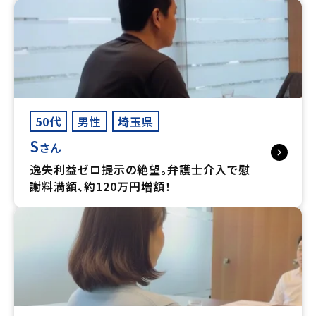
50代
男性
埼玉県
S
さん
逸失利益ゼロ提示の絶望。弁護士介入で慰
謝料満額、約120万円増額！