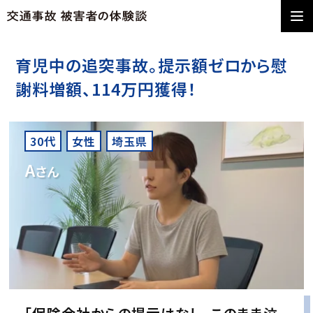
育児中の追突事故。提示額ゼロから慰
謝料増額、114万円獲得！
30代
女性
埼玉県
A
さん