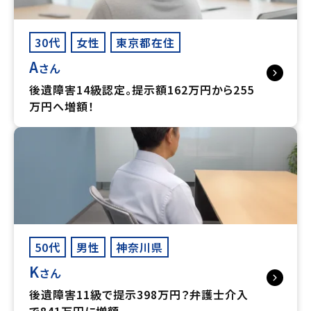
30代
女性
東京都在住
A
さん
後遺障害14級認定。提示額162万円から255
万円へ増額！
50代
男性
神奈川県
K
さん
後遺障害11級で提示398万円？弁護士介入
で841万円に増額