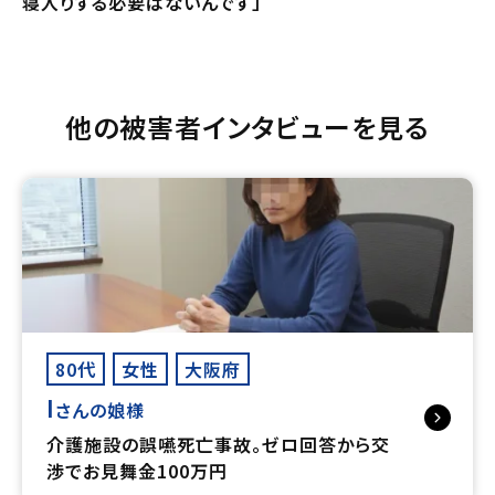
寝入りする必要はないんです」
他の被害者インタビューを見る
80代
女性
大阪府
I
さんの娘様
介護施設の誤嚥死亡事故。ゼロ回答から交
渉でお見舞金100万円