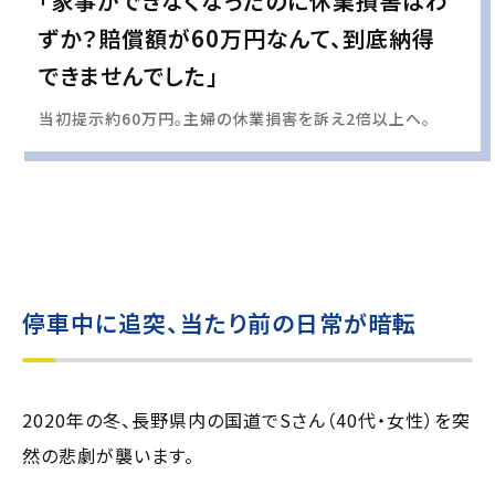
「家事ができなくなったのに休業損害はわ
ずか？賠償額が60万円なんて、到底納得
できませんでした」
当初提示約60万円。主婦の休業損害を訴え2倍以上へ。
実際の事例に基づいて、インタビュー形式の文章および掲載写真を再現・生成
し、
個人情報保護の観点から編集を加えています
停車中に追突、当たり前の日常が暗転
2020年の冬、長野県内の国道でSさん（40代・女性）を突
然の悲劇が襲います。