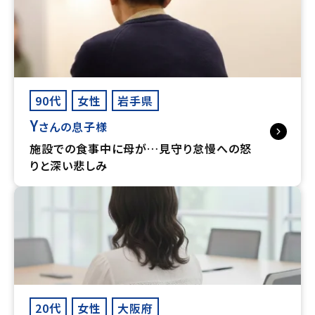
90代
女性
岩手県
Y
さんの息子様
施設での食事中に母が…見守り怠慢への怒
りと深い悲しみ
20代
女性
大阪府