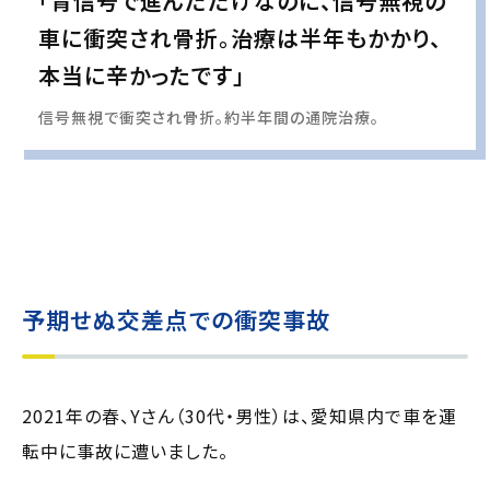
「青信号で進んだだけなのに、信号無視の
車に衝突され骨折。治療は半年もかかり、
本当に辛かったです」
信号無視で衝突され骨折。約半年間の通院治療。
実際の事例に基づいて、インタビュー形式の文章および掲載写真を再現・生成
し、
個人情報保護の観点から編集を加えています
予期せぬ交差点での衝突事故
2021年の春、Yさん（30代・男性）は、愛知県内で車を運
転中に事故に遭いました。