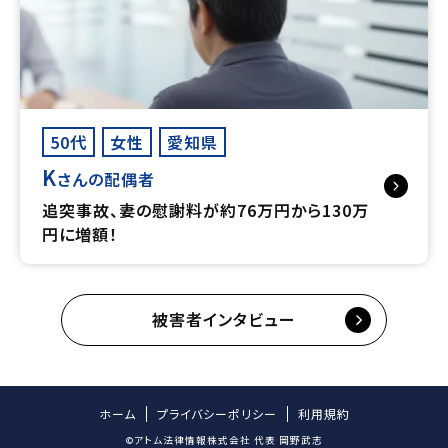
50代
女性
愛知県
K
さんの配偶者
追突事故、妻の慰謝料が約76万円から130万
円に増額！
被害者インタビュー
ホーム
プライバシーポリシー
利用規約
©アトム法律情報株式会社 代表 岡野武志