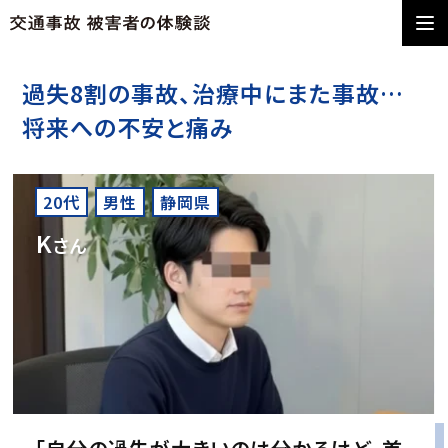
過失8割の事故、治療中にまた事故…
将来への不安と痛み
20代
男性
静岡県
K
さん