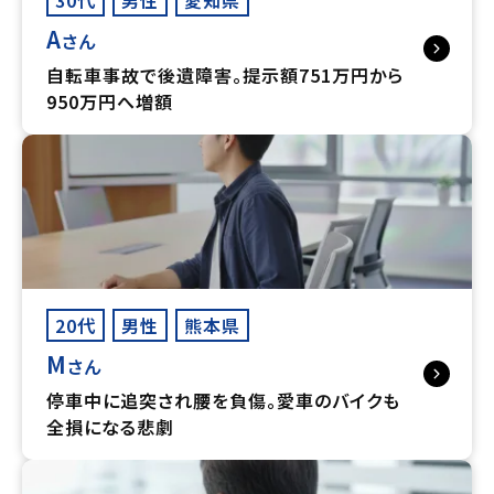
A
さん
自転車事故で後遺障害。提示額751万円から
950万円へ増額
20代
男性
熊本県
M
さん
停車中に追突され腰を負傷。愛車のバイクも
全損になる悲劇