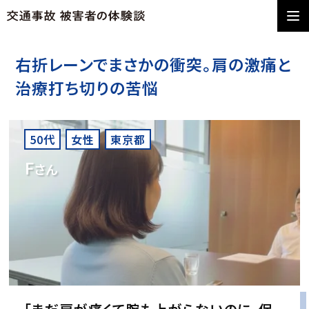
右折レーンでまさかの衝突。肩の激痛と
治療打ち切りの苦悩
50代
女性
東京都
F
さん