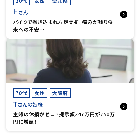
20代
女性
愛知県
H
さん
バイクで巻き込まれ左足骨折。痛みが残り将
来への不安…
70代
女性
大阪府
T
さんの娘様
主婦の休損がゼロ？提示額347万円が750万
円に増額！