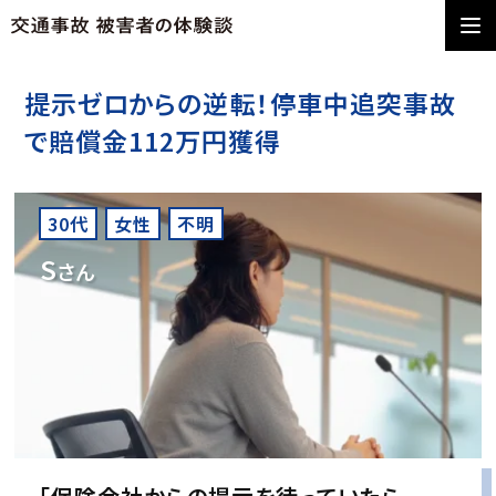
提示ゼロからの逆転！停車中追突事故
で賠償金112万円獲得
30代
女性
不明
S
さん