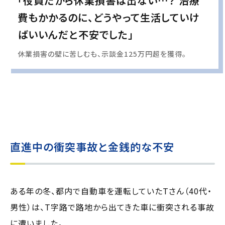
「役員だから休業損害は出ない…？ 治療
費もかかるのに、どうやって生活していけ
ばいいんだと不安でした」
休業損害の壁に苦しむも、示談金125万円超を獲得。
実際の事例に基づいて、インタビュー形式の文章および掲載写真を再現・生成
し、
個人情報保護の観点から編集を加えています
直進中の衝突事故と金銭的な不安
ある年の冬、都内で自動車を運転していたTさん（40代・
男性）は、T字路で路地から出てきた車に衝突される事故
に遭いました。