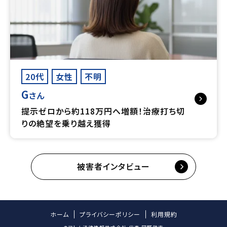
20代
女性
不明
G
さん
提示ゼロから約118万円へ増額！治療打ち切
りの絶望を乗り越え獲得
被害者インタビュー
ホーム
プライバシーポリシー
利用規約