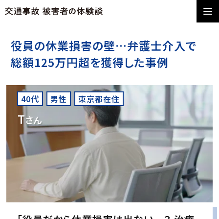
役員の休業損害の壁…弁護士介入で
総額125万円超を獲得した事例
40代
男性
東京都在住
T
さん