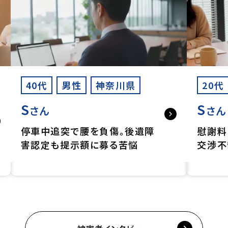
40代
男性
神奈川県
20代
S
S
さん
さん
停車中追突で腰を負傷。後遺障
慰謝料
害認定も提示額に募る苦悩
交渉不