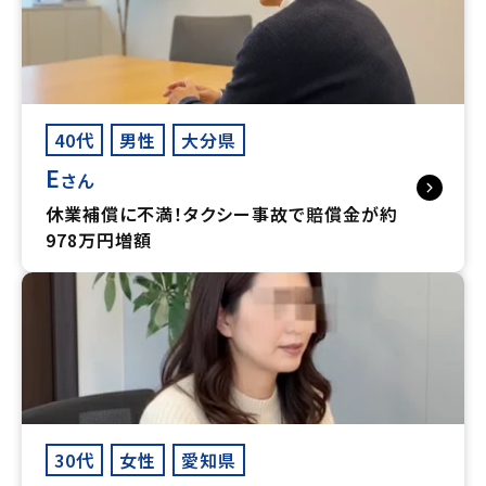
40代
男性
大分県
E
さん
休業補償に不満！タクシー事故で賠償金が約
978万円増額
30代
女性
愛知県