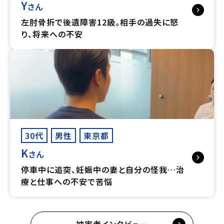
Y
さん
左肘骨折で後遺障害12級。相手の過失に怒
り、将来への不安
30代
男性
東京都
K
さん
停車中に追突、妊娠中の妻と自分の怪我…治
療と仕事への不安で苦悩