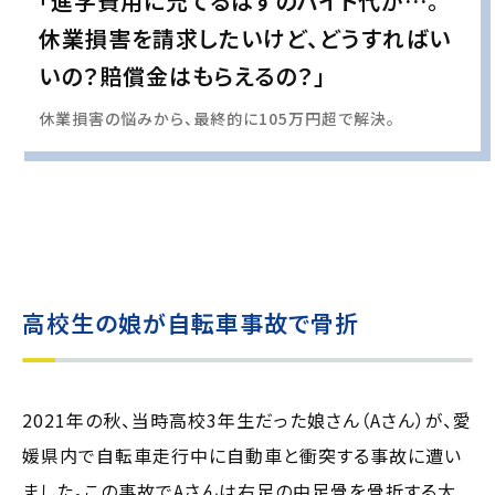
「進学費用に充てるはずのバイト代が…。
休業損害を請求したいけど、どうすればい
いの？賠償金はもらえるの？」
休業損害の悩みから、最終的に105万円超で解決。
実際の事例に基づいて、インタビュー形式の文章および掲載写真を再現・生成
し、
個人情報保護の観点から編集を加えています
高校生の娘が自転車事故で骨折
2021年の秋、当時高校3年生だった娘さん（Aさん）が、愛
媛県内で自転車走行中に自動車と衝突する事故に遭い
ました。この事故でAさんは右足の中足骨を骨折する大