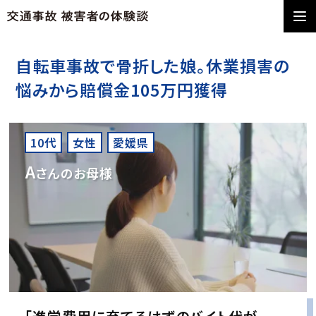
自転車事故で骨折した娘。休業損害の
悩みから賠償金105万円獲得
10代
女性
愛媛県
A
さんのお母様