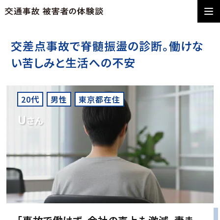
交差点事故で脊髄振盪の診断。働けな
い苦しみと生活への不安
20代
男性
東京都在住
U
さん