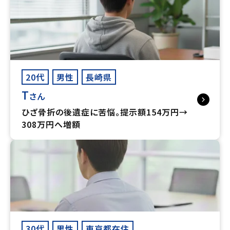
20代
男性
長崎県
T
さん
ひざ骨折の後遺症に苦悩。提示額154万円→
308万円へ増額
30代
男性
東京都在住