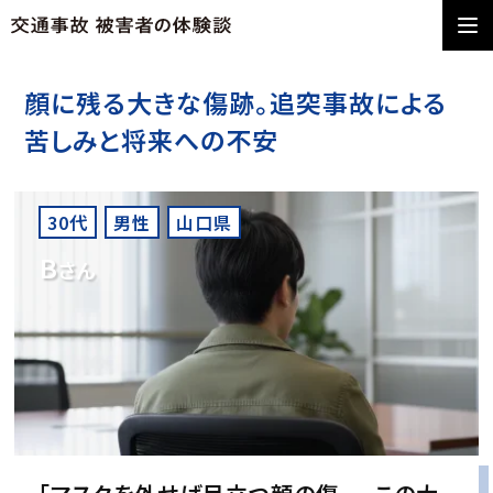
顔に残る大きな傷跡。追突事故による
苦しみと将来への不安
30代
男性
山口県
B
さん