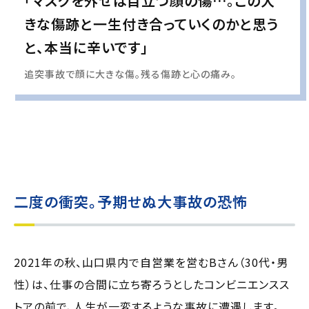
「マスクを外せば目立つ顔の傷…。この大
きな傷跡と一生付き合っていくのかと思う
と、本当に辛いです」
追突事故で顔に大きな傷。残る傷跡と心の痛み。
実際の事例に基づいて、インタビュー形式の文章および掲載写真を再現・生成
し、
個人情報保護の観点から編集を加えています
二度の衝突。予期せぬ大事故の恐怖
2021年の秋、山口県内で自営業を営むBさん（30代・男
性）は、仕事の合間に立ち寄ろうとしたコンビニエンスス
トアの前で、人生が一変するような事故に遭遇します。