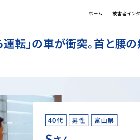
ホーム
被害者イン
ら運転」の車が衝突。首と腰
40代
男性
富山県
S
さん