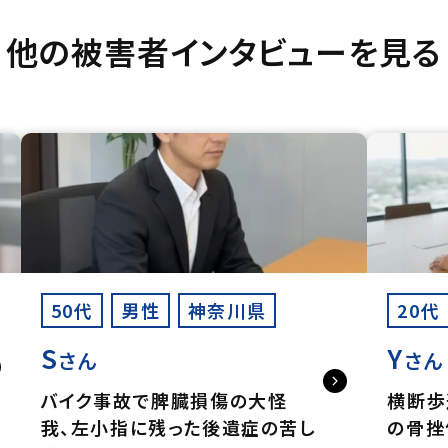
他の被害者インタビューを見る
50代
男性
神奈川県
20代
S
Y
さん
さん
バイク事故で脾臓損傷の大怪
横断歩
我、左小指に残った後遺症の苦し
の骨挫