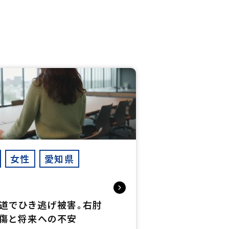
女性
愛知県
道でひき逃げ被害。右肘
傷と将来への不安