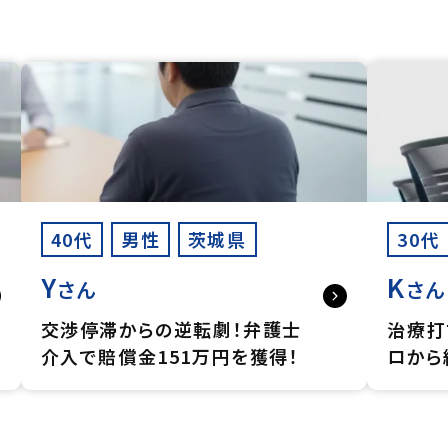
40代
男性
茨城県
30代
Y
K
さん
さん
交渉停滞からの逆転劇！弁護士
治療打
介入で賠償金151万円を獲得！
ロから