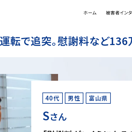
ホーム
被害者イン
運転で追突。慰謝料など136
40代
男性
富山県
S
さん