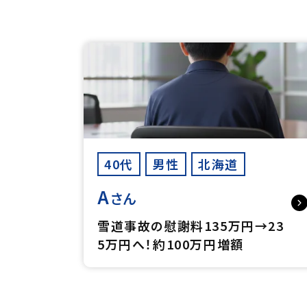
40代
男性
北海道
A
さん
雪道事故の慰謝料135万円→23
5万円へ！約100万円増額