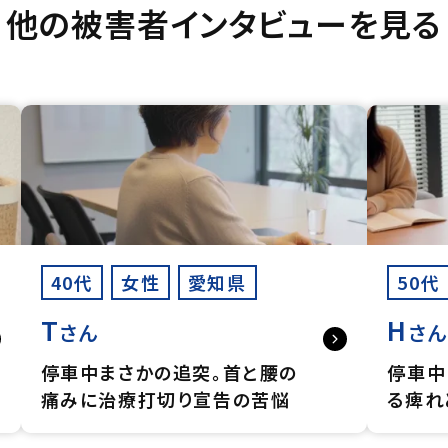
他の被害者インタビューを見る
40代
女性
愛知県
50代
T
H
さん
さ
停車中まさかの追突。首と腰の
停車中
痛みに治療打切り宣告の苦悩
る痺れ