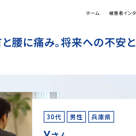
ホーム
被害者イン
首と腰に痛み。将来への不安と
30代
男性
兵庫県
Y
さん