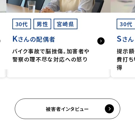
30代
男性
宮崎県
30代
K
S
さんの配偶者
さん
バイク事故で脳挫傷。加害者や
提示額
警察の理不尽な対応への怒り
費打ち
得
被害者インタビュー