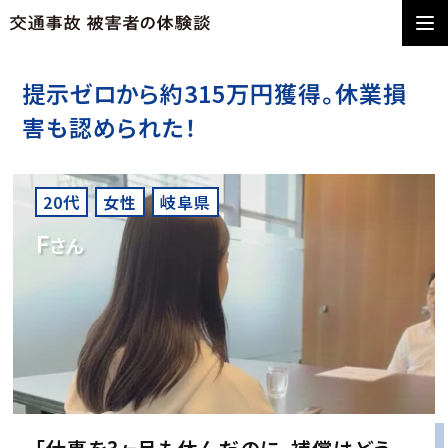
提示ゼロから約315万円獲得。休業損
害も認められた！
20代
女性
岐阜県
F
さん