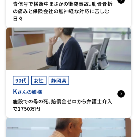
青信号で横断中まさかの衝突事故。肋骨骨折
の痛みと保険会社の無神経な対応に苦しむ
日々
90代
女性
静岡県
K
さんの娘様
施設での母の死、賠償金ゼロから弁護士介入
で1750万円