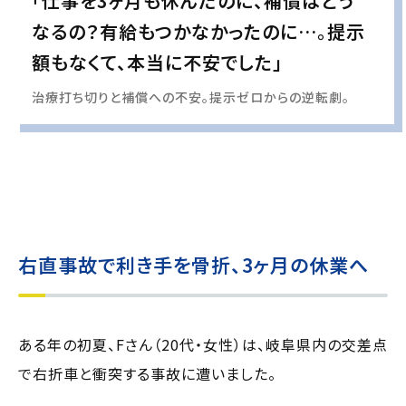
「仕事を3ヶ月も休んだのに、補償はどう
なるの？有給もつかなかったのに…。提示
額もなくて、本当に不安でした」
治療打ち切りと補償への不安。提示ゼロからの逆転劇。
実際の事例に基づいて、インタビュー形式の文章および掲載写真を再現・生成
し、
個人情報保護の観点から編集を加えています
右直事故で利き手を骨折、3ヶ月の休業へ
ある年の初夏、Fさん（20代・女性）は、岐阜県内の交差点
で右折車と衝突する事故に遭いました。