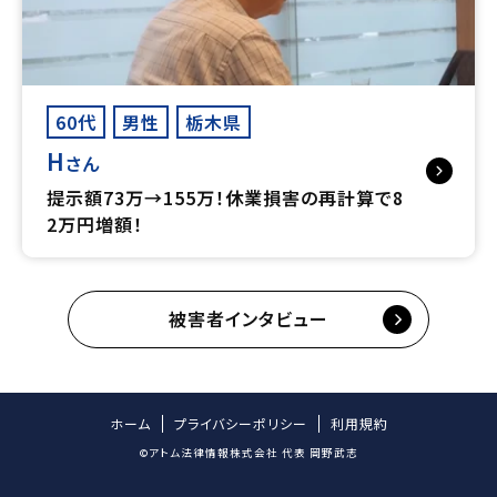
60代
男性
栃木県
H
さん
提示額73万→155万！休業損害の再計算で8
2万円増額！
被害者インタビュー
ホーム
プライバシーポリシー
利用規約
©アトム法律情報株式会社 代表 岡野武志