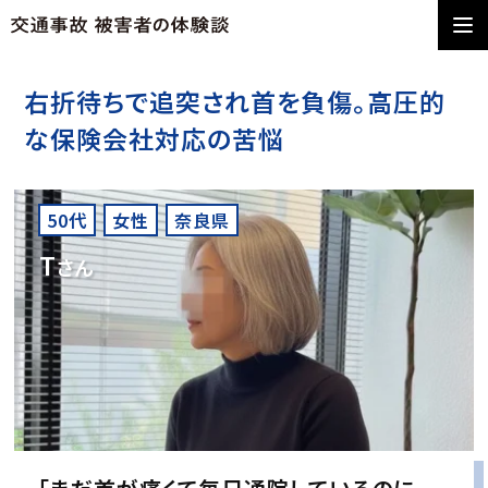
右折待ちで追突され首を負傷。高圧的
な保険会社対応の苦悩
50代
女性
奈良県
T
さん