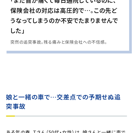
「まだ首が痛くて毎日通院しているのに、
保険会社の対応は高圧的で…。この先ど
うなってしまうのか不安でたまりませんで
した」
突然の追突事故。残る痛みと保険会社への不信感。
実際の事例に基づいて、インタビュー形式の文章および掲載写真を再現・生成
し、
個人情報保護の観点から編集を加えています
娘と一緒の車で…交差点での予期せぬ追
突事故
ある年の春、Tさん（50代・女性）は、娘さんと一緒に車で