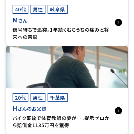
40代
男性
岐阜県
M
さん
信号待ちで追突。1年続くむちうちの痛みと将
来への苦悩
20代
男性
千葉県
H
さんのお父様
バイク事故で体育教師の夢が…。提示ゼロか
ら賠償金1135万円を獲得