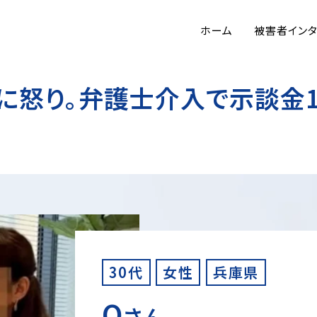
ホーム
被害者イン
9に怒り。弁護士介入で示談金1
30代
女性
兵庫県
O
さん