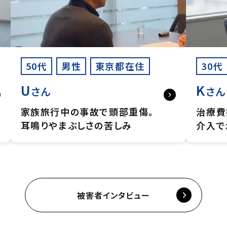
50代
男性
東京都在住
30代
U
K
さん
さん
家族旅行中の事故で頭部重傷。
治療費
耳鳴りやまぶしさの苦しみ
介入で
被害者インタビュー