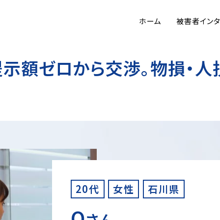
ホーム
被害者イン
示額ゼロから交渉。物損・人損
20代
女性
石川県
O
さん