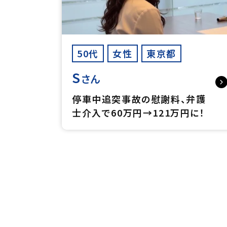
50代
女性
東京都
S
さん
停車中追突事故の慰謝料、弁護
士介入で60万円→121万円に！