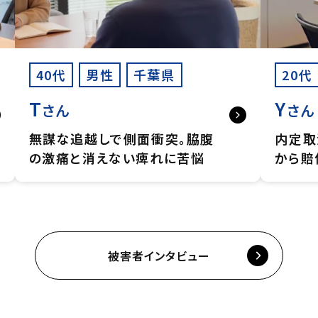
40代
男性
千葉県
20代
T
Y
さん
さん
無謀な追越しで側面衝突。脇腹
内定取
の激痛と消えない痺れに苦悩
から賠
被害者インタビュー