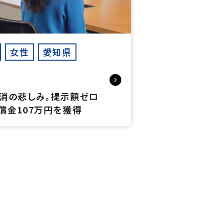
女性
愛知県
消の悲しみ。提示額ゼロ
償金107万円を獲得