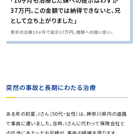
「10ヶ月も治療した妹への提示はわずか
37万円。この金額では納得できないと、兄
として立ち上がりました」
骨折の治療10ヶ月で提示37万円。増額への強い思い。
実際の事例に基づいて、インタビュー形式の文章および掲載写真を再現・生成
し、
個人情報保護の観点から編集を加えています
突然の事故と長期にわたる治療
ある年の初夏、Iさん（50代・女性）は、神奈川県内の道路
で事故に遭いました。当時、Iさんに代わって保険会社と
の交渉にあたったお兄様が、事故の経緯を語ります。