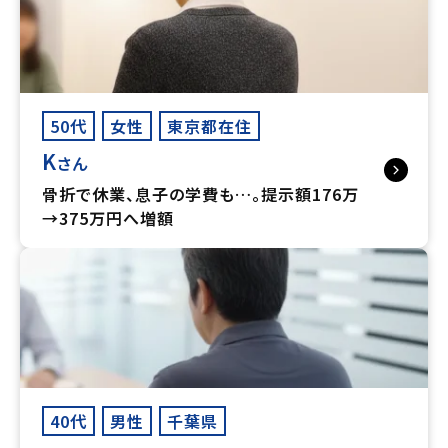
50代
女性
東京都在住
K
さん
骨折で休業、息子の学費も…。提示額176万
→375万円へ増額
40代
男性
千葉県