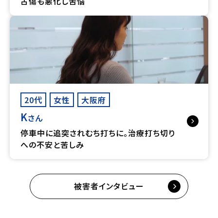
古傷も悪化し苦悩
20代
女性
大阪府
K
さん
停車中に追突されむち打ちに。治療打ち切り
への不安と苦しみ
被害者インタビュー