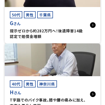
50代
男性
千葉県
G
さん
提示ゼロから約282万円へ！後遺障害14級
認定で賠償金増額
40代
男性
神奈川県
H
さん
T字路でのバイク事故。膝や腰の痛みに加え、