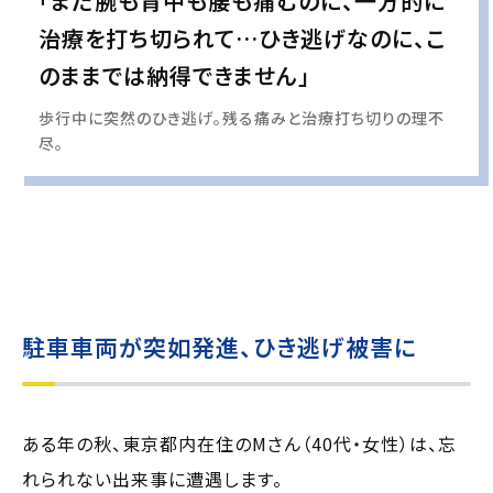
「まだ腕も背中も腰も痛むのに、一方的に
治療を打ち切られて…ひき逃げなのに、こ
のままでは納得できません」
歩行中に突然のひき逃げ。残る痛みと治療打ち切りの理不
尽。
実際の事例に基づいて、インタビュー形式の文章および掲載写真を再現・生成
し、
個人情報保護の観点から編集を加えています
駐車車両が突如発進、ひき逃げ被害に
ある年の秋、東京都内在住のMさん（40代・女性）は、忘
れられない出来事に遭遇します。