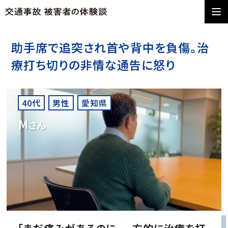
助手席で追突され首や背中を負傷。治
療打ち切りの非情な通告に怒り
40代
男性
愛知県
M
さん