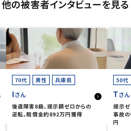
他の被害者インタビューを見る
70代
男性
兵庫県
50代
I
T
さん
さん
後遺障害8級、提示額ゼロからの
提示ゼ
逆転。賠償金約892万円獲得
事故の
円