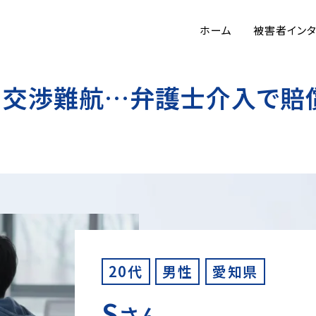
ホーム
被害者イン
交渉難航…弁護士介入で賠償
20代
男性
愛知県
S
さん