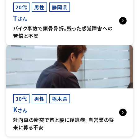
20代
男性
静岡県
T
さん
バイク事故で鎖骨骨折。残った感覚障害への
苦悩と不安
30代
男性
栃木県
K
さん
対向車の衝突で首と腰に後遺症。自営業の将
来に募る不安