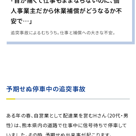
「首が痛くて仕事もままならないのに、個
人事業主だから休業補償がどうなるか不
安で…」
追突事故によるむちうち。仕事と補償への大きな不安。
実際の事例に基づいて、インタビュー形式の文章および掲載写真を再現・生成
し、
個人情報保護の観点から編集を加えています
予期せぬ停車中の追突事故
ある年の春、自営業として配達業を営むHさん（20代・男
性）は、熊本県内の道路で仕事中に信号待ちで停車して
いました。その時、予期せぬ出来事が起こります。