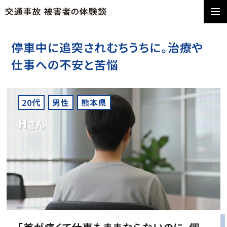
停車中に追突されむちうちに。治療や
仕事への不安と苦悩
20代
男性
熊本県
H
さん