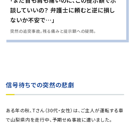
「まだ首も肩も痛いのに、この提示額で示
談していいの？ 弁護士に頼むと逆に損し
ないか不安で…」
突然の追突事故。残る痛みと提示額への疑問。
実際の事例に基づいて、インタビュー形式の文章および掲載写真を再現・生成
し、
個人情報保護の観点から編集を加えています
信号待ちでの突然の悲劇
ある年の秋、Tさん（30代・女性）は、ご主人が運転する車
で山梨県内を走行中、予期せぬ事故に遭いました。