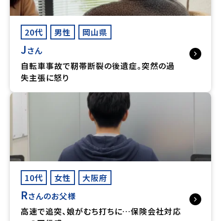
20代
男性
岡山県
J
さん
自転車事故で靭帯断裂の後遺症。突然の過
失主張に怒り
10代
女性
大阪府
R
さんのお父様
高速で追突、娘がむち打ちに…保険会社対応