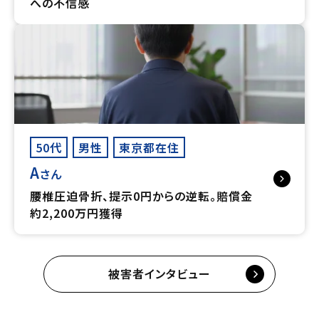
への不信感
50代
男性
東京都在住
A
さん
腰椎圧迫骨折、提示0円からの逆転。賠償金
約2,200万円獲得
被害者インタビュー