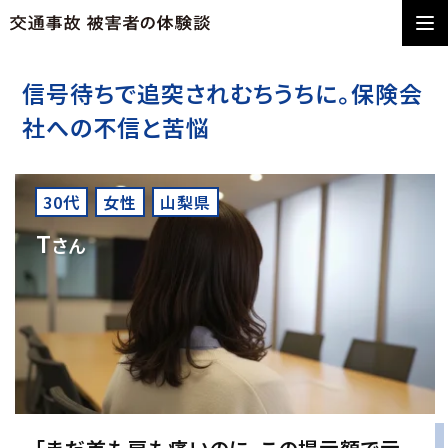
信号待ちで追突されむちうちに。保険会
社への不信と苦悩
30代
女性
山梨県
T
さん