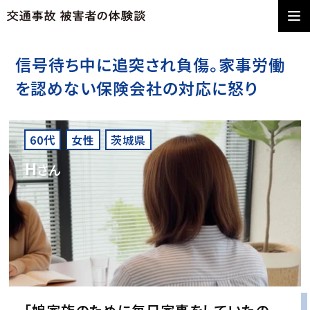
信号待ち中に追突され負傷。家事労働
を認めない保険会社の対応に怒り
60代
女性
茨城県
H
さん