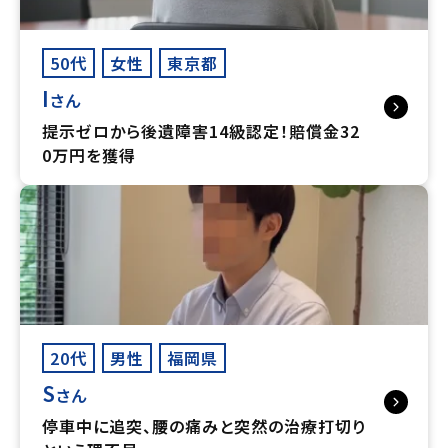
50代
女性
東京都
I
さん
提示ゼロから後遺障害14級認定！賠償金32
0万円を獲得
20代
男性
福岡県
S
さん
停車中に追突、腰の痛みと突然の治療打切り