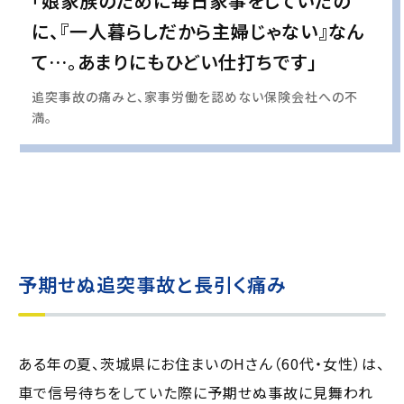
「娘家族のために毎日家事をしていたの
に、『一人暮らしだから主婦じゃない』なん
て…。あまりにもひどい仕打ちです」
追突事故の痛みと、家事労働を認めない保険会社への不
満。
実際の事例に基づいて、インタビュー形式の文章および掲載写真を再現・生成
し、
個人情報保護の観点から編集を加えています
予期せぬ追突事故と長引く痛み
ある年の夏、茨城県にお住まいのHさん（60代・女性）は、
車で信号待ちをしていた際に予期せぬ事故に見舞われ