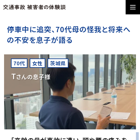
停車中に追突、70代母の怪我と将来へ
の不安を息子が語る
70代
女性
茨城県
T
さんの息子様