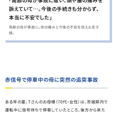
「高齢の母が事故に遭い、頭や腰の痛みを
訴えていて…。今後の手続きも分からず、
本当に不安でした」
高齢の母が事故に。体の痛みと今後の不安を抱える息子
様。
実際の事例に基づいて、インタビュー形式の文章および掲載写真を再現・生成
し、
個人情報保護の観点から編集を加えています
赤信号で停車中の母に突然の追突事故
ある年の夏、Tさんのお母様（70代・女性）は、茨城県内で
運転中に信号待ちで停車していたところ、後方から来た