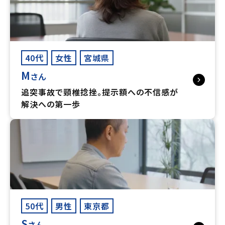
40代
女性
宮城県
M
さん
追突事故で頸椎捻挫。提示額への不信感が
解決への第一歩
50代
男性
東京都
S
さん