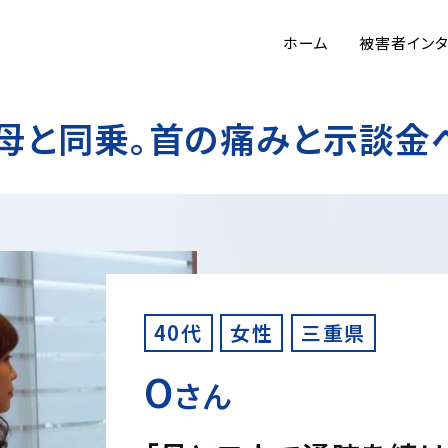
ホーム
被害者イン
母と同乗。首の痛みと示談金
40代
女性
三重県
O
さん