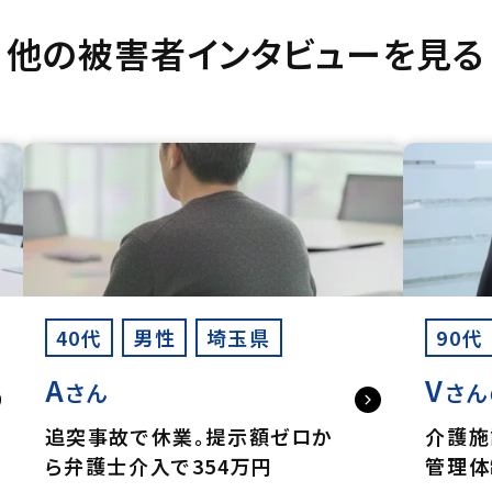
他の被害者インタビューを見る
40代
男性
埼玉県
90代
A
V
さん
さん
追突事故で休業。提示額ゼロか
介護施
ら弁護士介入で354万円
管理体