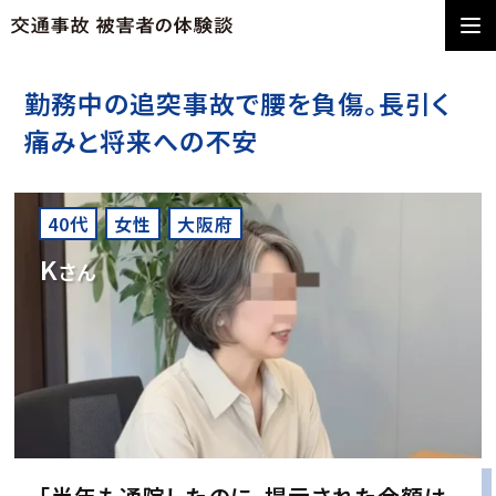
勤務中の追突事故で腰を負傷。長引く
痛みと将来への不安
40代
女性
大阪府
K
さん