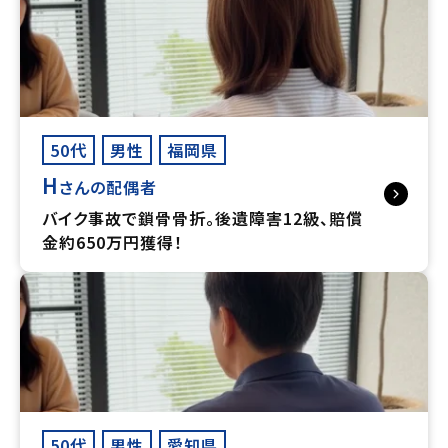
50代
男性
福岡県
H
さんの配偶者
バイク事故で鎖骨骨折。後遺障害12級、賠償
金約650万円獲得！
50代
男性
愛知県