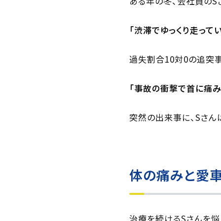
ある年の冬、会社員のS
「渋滞でゆっくり走って
過失割合10対0の追突
「事故の衝撃で首に痛み
突然の出来事に、Sさん
体の痛みと愛
治療を続けるSさんを悩