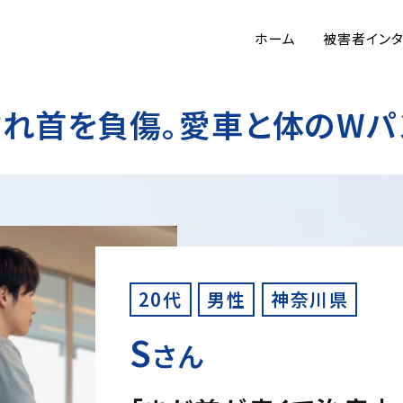
ホーム
被害者イン
れ首を負傷。愛車と体のWパ
20代
男性
神奈川県
S
さん