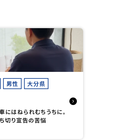
男性
大分県
車にはねられむちうちに。
ち切り宣告の苦悩