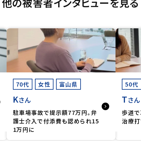
他の被害者インタビューを見る
70代
女性
富山県
50代
K
T
さん
さん
駐車場事故で提示額77万円。弁
歩道で
護士介入で付添費も認められ15
治療打
1万円に