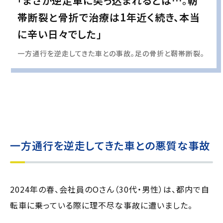
「まさか逆走車に突っ込まれるとは…。靭
帯断裂と骨折で治療は1年近く続き、本当
に辛い日々でした」
一方通行を逆走してきた車との事故。足の骨折と靭帯断裂。
実際の事例に基づいて、インタビュー形式の文章および掲載写真を再現・生成
し、
個人情報保護の観点から編集を加えています
一方通行を逆走してきた車との悪質な事故
2024年の春、会社員のOさん（30代・男性）は、都内で自
転車に乗っている際に理不尽な事故に遭いました。