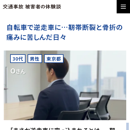
自転車で逆走車に…靭帯断裂と骨折の
痛みに苦しんだ日々
30代
男性
東京都
O
さん