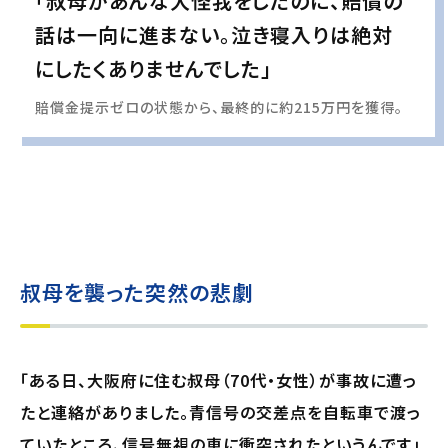
「叔母があんな大怪我をしたのに、賠償の
話は一向に進まない。泣き寝入りは絶対
にしたくありませんでした」
賠償金提示ゼロの状態から、最終的に約215万円を獲得。
実際の事例に基づいて、インタビュー形式の文章および掲載写真を再現・生成
し、
個人情報保護の観点から編集を加えています
叔母を襲った突然の悲劇
「ある日、大阪府に住む叔母（70代・女性）が事故に遭っ
たと連絡がありました。青信号の交差点を自転車で渡っ
ていたところ、信号無視の車に衝突されたというんです」