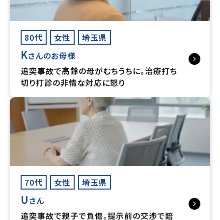
80代
女性
埼玉県
K
さんのお母様
追突事故で高齢の母がむちうちに。治療打ち
切り打診の非情な対応に怒り
70代
女性
埼玉県
U
さん
追突事故で親子で負傷。提示前の交渉で賠