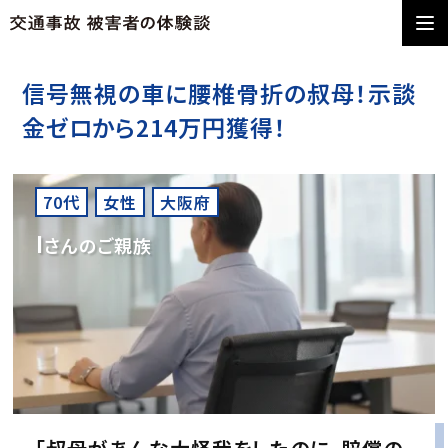
信号無視の車に腰椎骨折の叔母！示談
金ゼロから214万円獲得！
70代
女性
大阪府
I
さんのご親族