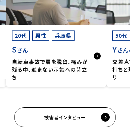
20代
男性
兵庫県
50代
S
Y
さん
さん
自転車事故で肩を脱臼。痛みが
交差点
残る中、進まない示談への苛立
打ちと
ち
り
被害者インタビュー