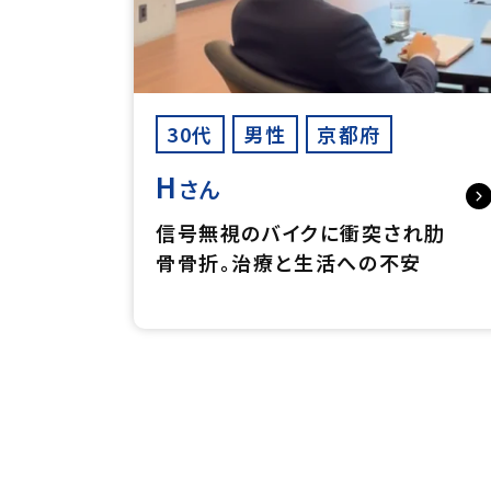
30代
男性
京都府
H
さん
信号無視のバイクに衝突され肋
骨骨折。治療と生活への不安