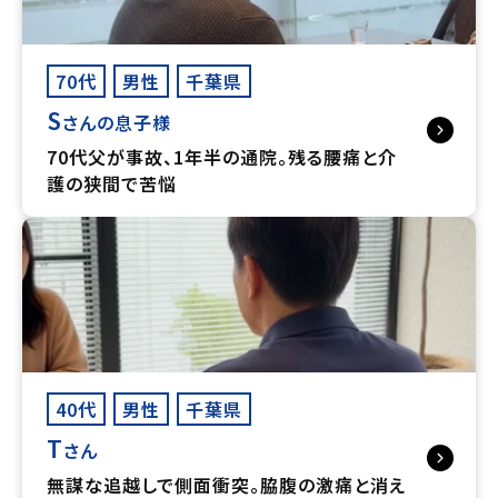
70代
男性
千葉県
S
さんの息子様
70代父が事故、1年半の通院。残る腰痛と介
護の狭間で苦悩
40代
男性
千葉県
T
さん
無謀な追越しで側面衝突。脇腹の激痛と消え