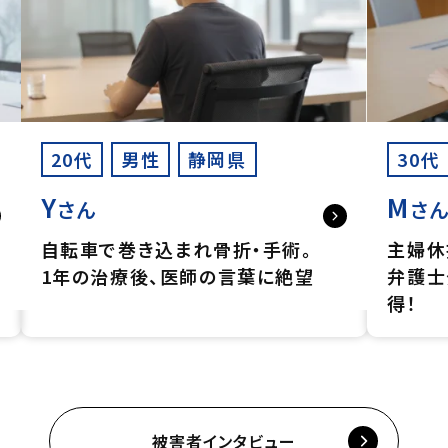
20代
男性
静岡県
30代
Y
M
さん
さ
自転車で巻き込まれ骨折・手術。
主婦休
1年の治療後、医師の言葉に絶望
弁護士
得！
被害者インタビュー