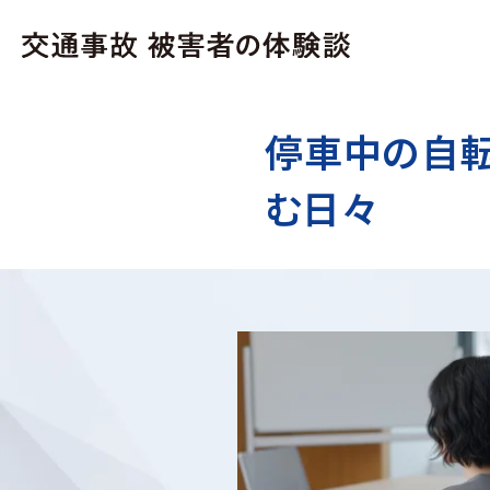
停車中の自転
む日々