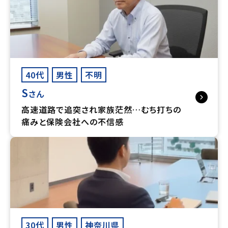
40代
男性
不明
S
さん
高速道路で追突され家族茫然…むち打ちの
痛みと保険会社への不信感
30代
男性
神奈川県