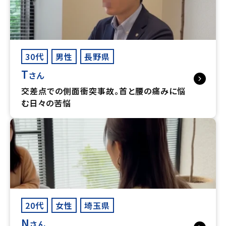
30代
男性
長野県
T
さん
交差点での側面衝突事故。首と腰の痛みに悩
む日々の苦悩
20代
女性
埼玉県
N
さん