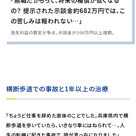
「無職だからって、将来の補償が低くなる
の？ 提示された示談金約682万円では、こ
の苦しみは報われない…」
逸失利益の算定が争点。示談金が300万円以上増額。
実際の事例に基づいて、インタビュー形式の文章および掲載写真を再現・生成
し、
個人情報保護の観点から編集を加えています
横断歩道での事故と1年以上の治療
「ちょうど仕事を辞めた直後のことでした。兵庫県内で横
断歩道を歩いていたら、いきなり車にはねられて…。人
生の転機に起きた事故で、頭が真っ白になりました」