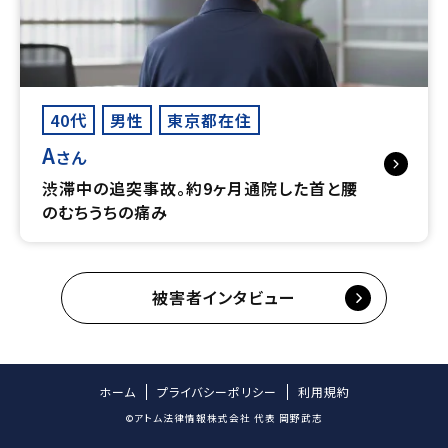
40代
男性
東京都在住
A
さん
渋滞中の追突事故。約9ヶ月通院した首と腰
のむちうちの痛み
被害者インタビュー
ホーム
プライバシーポリシー
利用規約
©アトム法律情報株式会社 代表 岡野武志