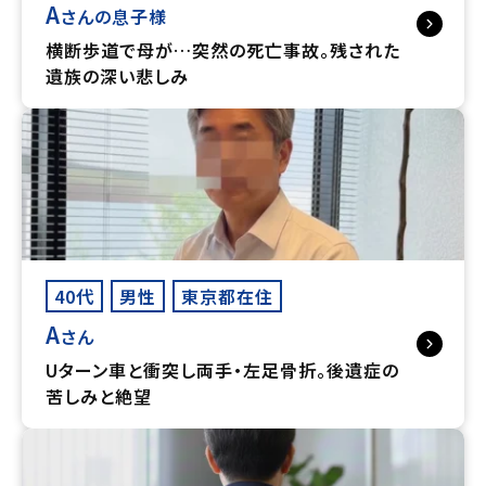
A
さんの息子様
横断歩道で母が…突然の死亡事故。残された
遺族の深い悲しみ
40代
男性
東京都在住
A
さん
Uターン車と衝突し両手・左足骨折。後遺症の
苦しみと絶望