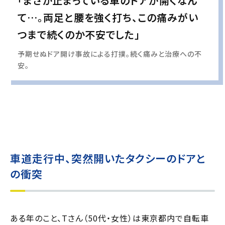
「まさか止まっている車のドアが開くなん
て…。両足と腰を強く打ち、この痛みがい
つまで続くのか不安でした」
予期せぬドア開け事故による打撲。続く痛みと治療への不
安。
実際の事例に基づいて、インタビュー形式の文章および掲載写真を再現・生成
し、
個人情報保護の観点から編集を加えています
車道走行中、突然開いたタクシーのドアと
の衝突
ある年のこと、Tさん（50代・女性）は東京都内で自転車