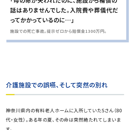
「母の命が失われたのに、施設から補償の
話はありませんでした。入院費や葬儀代だ
ってかかっているのに…」
施設での死亡事故。提示ゼロから賠償金1300万円。
実際の事例に基づいて、インタビュー形式の文章および掲載写真を再現・生成
し、
個人情報保護の観点から編集を加えています
介護施設での誤嚥、そして突然の別れ
神奈川県内の有料老人ホームに入所していたSさん（80
代・女性）。ある年の夏、その命は突然絶たれてしまいま
す。