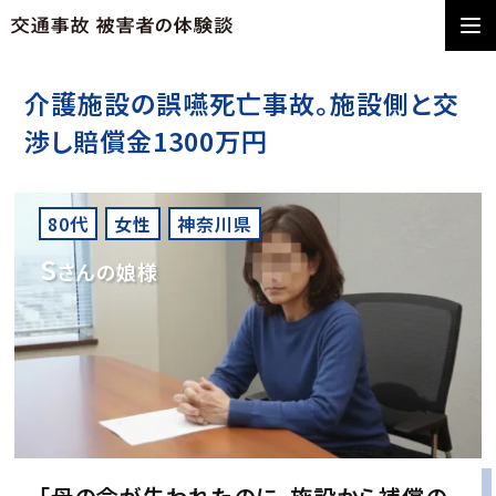
介護施設の誤嚥死亡事故。施設側と交
渉し賠償金1300万円
80代
女性
神奈川県
S
さんの娘様