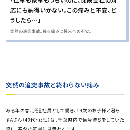
「仕事も家事もつらいのに、保険会社の対
応にも納得いかない。この痛みと不安、ど
うしたら…」
突然の追突事故。残る痛みと将来への不安。
実際の事例に基づいて、インタビュー形式の文章および掲載写真を再現・生成
し、
個人情報保護の観点から編集を加えています
突然の追突事故と終わらない痛み
ある年の春、派遣社員として働き、19歳のお子様と暮ら
すAさん（40代・女性）は、千葉県内で信号待ちをしていた
際に、突然の悲劇に見舞われます。