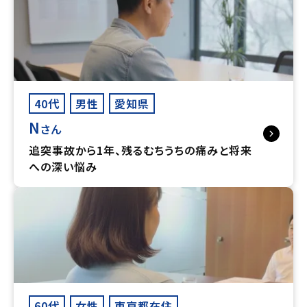
40代
男性
愛知県
N
さん
追突事故から1年、残るむちうちの痛みと将来
への深い悩み
60代
女性
東京都在住