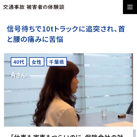
信号待ちで10tトラックに追突され、首
と腰の痛みに苦悩
40代
女性
千葉県
A
さん