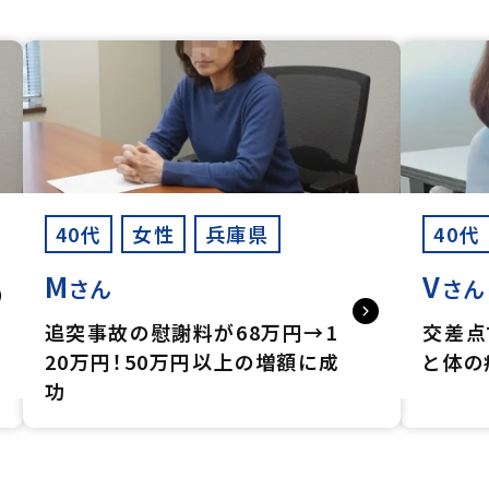
40代
女性
兵庫県
40代
M
V
さん
さん
追突事故の慰謝料が68万円→1
交差点
20万円！50万円以上の増額に成
と体の
功