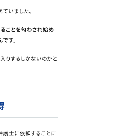
えていました。
切ることを匂わされ始め
んです」
入りするしかないのかと
得
弁護士に依頼することに