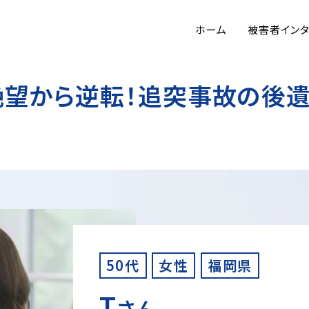
ホーム
被害者イン
絶望から逆転！追突事故の後
50代
女性
福岡県
T
さん